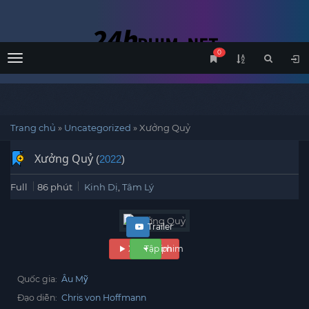
0
Menu
Trang chủ
»
Uncategorized
»
Xưởng Quỷ
Xưởng Quỷ
(
2022
)
Full
86 phút
Kinh Dị
,
Tâm Lý
Trailer
Xem phim
Tập phim
Quốc gia:
Âu Mỹ
Đạo diễn:
Chris von Hoffmann