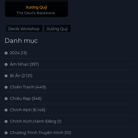
Xương Quỷ​
The Devil's Backbone
Devils Workshop
Xưởng Quỷ
Danh mục
2024
(13)
Âm Nhạc
(357)
Bí Ẩn
(2.121)
Chiến Tranh
(449)
Chiếu Rạp
(346)
Chính Kịch
(6.146)
Chính Kịch,Hành Động
(1)
Chương Trình Truyền Hình
(10)