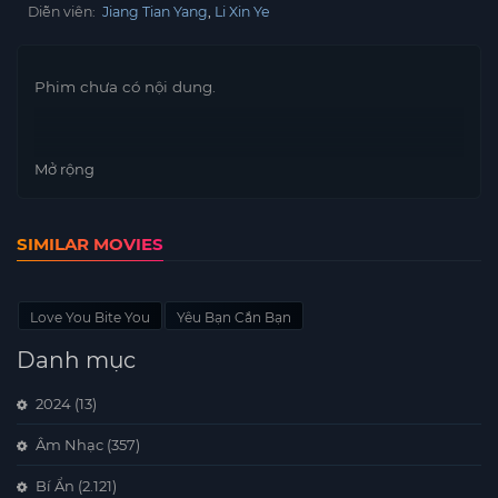
Diễn viên:
Jiang Tian Yang
Li Xin Ye
Phim chưa có nội dung.
Mở rộng
SIMILAR MOVIES
Love You Bite You
Yêu Bạn Cắn Bạn
Danh mục
2024
(13)
Âm Nhạc
(357)
Bí Ẩn
(2.121)