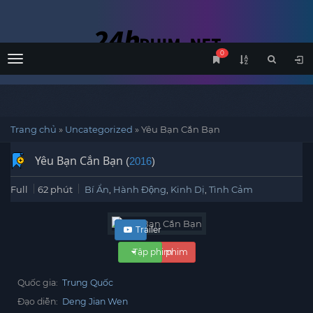
0
Menu
Trang chủ
»
Uncategorized
»
Yêu Bạn Cắn Bạn
Yêu Bạn Cắn Bạn
(
2016
)
Full
62 phút
Bí Ẩn
,
Hành Động
,
Kinh Dị
,
Tình Cảm
Trailer
Tập phim
Xem phim
Quốc gia:
Trung Quốc
Đạo diễn:
Deng Jian Wen