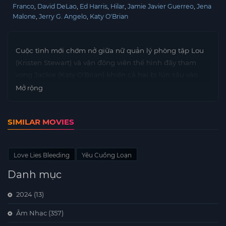
Franco
David DeLao
Ed Harris
Hilar
Jamie Javier Guerreo
Jena
Malone
Jerry G. Angelo
Katy O'Brian
Cuộc tình mới chớm nở giữa nữ quản lý phòng tập Lou
(Kristen Stewart) và vận động viên thể hình đầy tham
vọng Jackie (Katy O’Brian) khiến cả hai bị lún sâu vào
chuỗi những rắc rối đẫm máu liên quan đến gia đình tội
Mở rộng
phạm khét tiếng của Lou.
SIMILAR MOVIES
Love Lies Bleeding
Yêu Cuồng Loạn
Danh mục
2024
(13)
Âm Nhạc
(357)