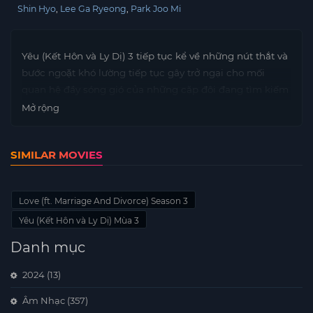
Shin Hyo
Lee Ga Ryeong
Park Joo Mi
Yêu (Kết Hôn và Ly Dị) 3 tiếp tục kể về những nút thắt và
bước ngoặt khó lường tiếp tục gây trở ngại cho mối
quan hệ đầy sóng gió của những cặp đôi đang tìm kiếm
hạnh phúc mãi mãi về sau.
Mở rộng
SIMILAR MOVIES
Love (ft. Marriage And Divorce) Season 3
Yêu (Kết Hôn và Ly Dị) Mùa 3
Danh mục
2024
(13)
Âm Nhạc
(357)