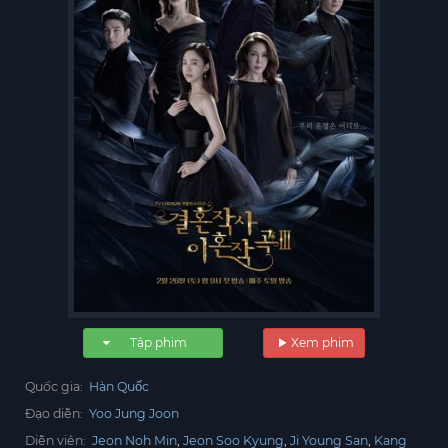
Tập phim
Xem phim
Quốc gia:
Hàn Quốc
Đạo diễn:
Yoo Jung Joon
Diễn viên:
Jeon Noh Min
Jeon Soo Kyung
Ji Young San
Kang