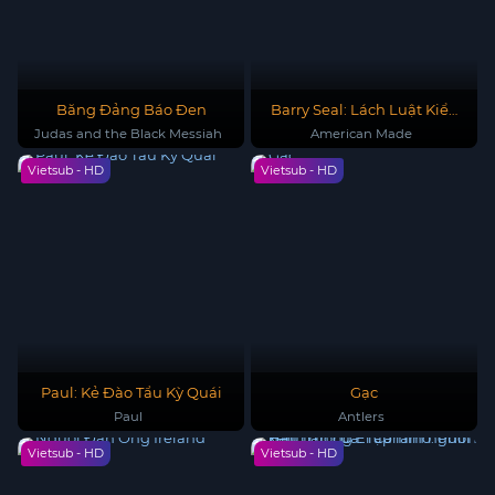
Băng Đảng Báo Đen
Barry Seal: Lách Luật Kiểu
Mỹ
Judas and the Black Messiah
American Made
Vietsub - HD
Vietsub - HD
Paul: Kẻ Đào Tẩu Kỳ Quái
Gạc
Paul
Antlers
Vietsub - HD
Vietsub - HD