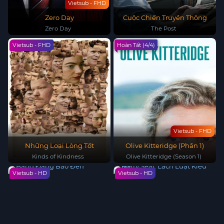
Vietsub - FHD
Zero Day
Cuộc Chiến Truyền Thông
Zero Day
The Post
Vietsub - FHD
Hoàn Tất (4/4)
Vietsub - FHD
Những Loại Lòng Tốt
Olive Kitteridge (Phần 1)
Kinds of Kindness
Olive Kitteridge (Season 1)
Vietsub - HD
Vietsub - HD