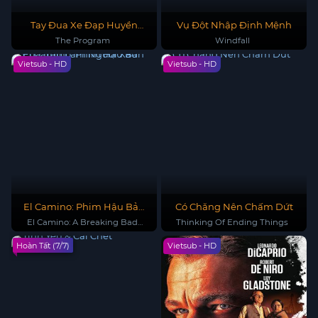
Tay Đua Xe Đạp Huyền
Vụ Đột Nhập Định Mệnh
Thoại
The Program
Windfall
Vietsub - HD
Vietsub - HD
El Camino: Phim Hậu Bản
Có Chăng Nên Chấm Dứt
Của 'Tập Làm Người Xấu'
El Camino: A Breaking Bad
Thinking Of Ending Things
Movie
Hoàn Tất (7/7)
Vietsub - HD