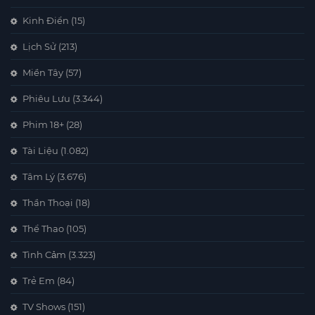
Kinh Điển
(15)
Lịch Sử
(213)
Miền Tây
(57)
Phiêu Lưu
(3.344)
Phim 18+
(28)
Tài Liệu
(1.082)
Tâm Lý
(3.676)
Thần Thoại
(18)
Thể Thao
(105)
Tình Cảm
(3.323)
Trẻ Em
(84)
TV Shows
(151)