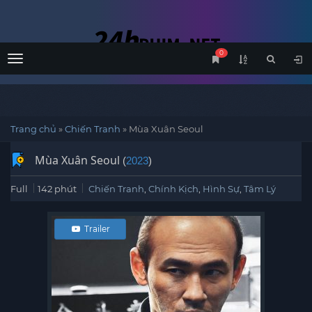
0
Menu
Trang chủ
»
Chiến Tranh
»
Mùa Xuân Seoul
Mùa Xuân Seoul
(
2023
)
Full
142 phút
Chiến Tranh
,
Chính Kịch
,
Hình Sự
,
Tâm Lý
Trailer