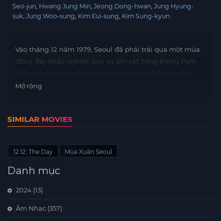
Seo-jun
Hwang Jung Min
Jeong Dong-hwan
Jung Hyung-
suk
Jung Woo-sung
Kim Eui-sung
Kim Sung-kyun
Vào tháng 12 năm 1979, Seoul đã phải trải qua một mùa
đông đầy khắc nghiệt. Sau vụ ám sát Tổng thống Park
Chung-hee, thiết quân luật đã được ban bố. Một cuộc
đảo chính nổ ra bởi Chỉ huy An ninh Quốc phòng Chun
Mở rộng
Doo-gwang và nhóm sĩ quan riêng theo sau anh ta. Chỉ
huy Phòng thủ Thủ đô Lee Tae-sin, một người lính cố
SIMILAR MOVIES
chấp tin rằng quân đội không nên có hành động …
12.12: The Day
Mùa Xuân Seoul
Danh mục
2024
(13)
Âm Nhạc
(357)