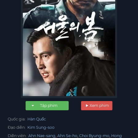
Tập phim
Xem phim
Quốc gia:
Hàn Quốc
Đạo diễn:
Kim Sung-soo
Diễn viên:
Ahn Nae-sang
Ahn Se-ho
Choi Byung-mo
Hong