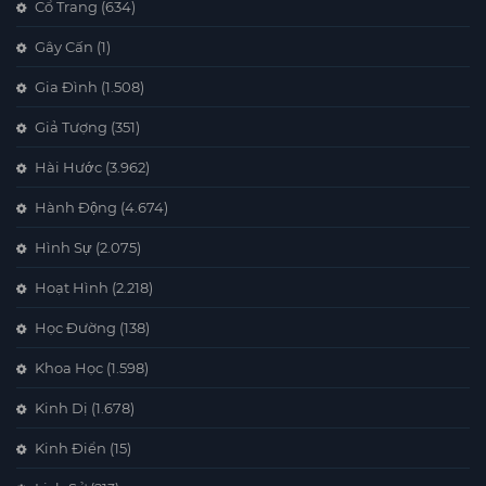
Cổ Trang
(634)
Gây Cấn
(1)
Gia Đình
(1.508)
Giả Tượng
(351)
Hài Hước
(3.962)
Hành Động
(4.674)
Hình Sự
(2.075)
Hoạt Hình
(2.218)
Học Đường
(138)
Khoa Học
(1.598)
Kinh Dị
(1.678)
Kinh Điển
(15)