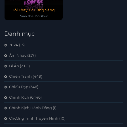
Tôi Thấy TV Bừng Sáng
I Saw the TV Glow
Danh mục
2024
(13)
Âm Nhạc
(357)
Bí Ẩn
(2.121)
Chiến Tranh
(449)
Chiếu Rạp
(346)
Chính Kịch
(6.146)
Chính Kịch,Hành Động
(1)
Chương Trình Truyền Hình
(10)