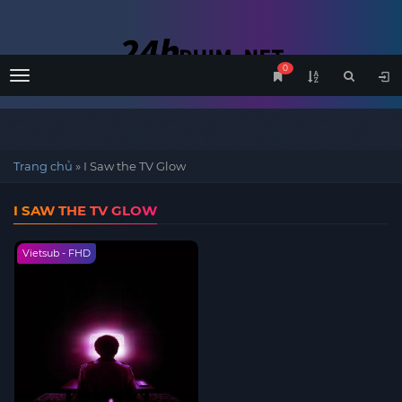
0
Menu
Trang chủ
»
I Saw the TV Glow
I SAW THE TV GLOW
Vietsub - FHD