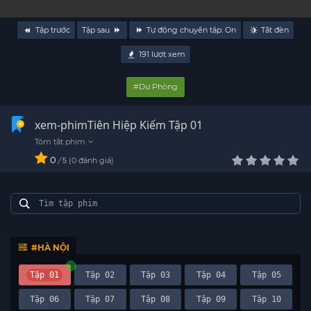
Tập trước
Tập sau
Tự động chuyển tập:
On
Tắt đèn
191
lượt xem
#Dự Phòng
xem-phimTiên Hiệp Kiếm Tập 01
0
/
0
đánh giá
5
#HÀ NỘI
Tập 01
Tập 02
Tập 03
Tập 04
Tập 05
Tập 06
Tập 07
Tập 08
Tập 09
Tập 10